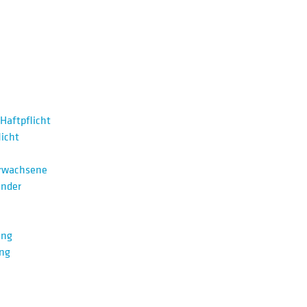
Haftpflicht
icht
Erwachsene
inder
ung
ng