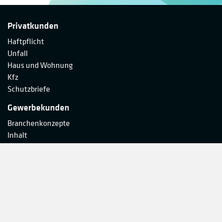
Privatkunden
Haftpflicht
Unfall
Haus und Wohnung
Kfz
Schutzbriefe
Gewerbekunden
Branchenkonzepte
Inhalt
Ertragsausfall
Gewerbeobjekt
Haftpflicht
Unfall
Makler-Service
Partner werden