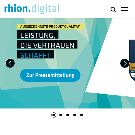
MAKLERS LIEBLINGE 2026
PROCONTRA-UMFRAGE:
JETZT ONLINE
FÜR UNS
ABSTIMMEN!
Previous
Next
Zur Makler-Umfrage