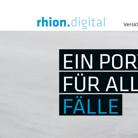
Versi
EIN PO
FÜR AL
FÄLLE