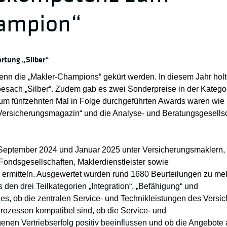
ampion“
ertung „Silber“
enn die „Makler-Champions“ gekürt werden. In diesem Jahr hol
rbesach „Silber“. Zudem gab es zwei Sonderpreise in der Katego
s zum fünfzehnten Mal in Folge durchgeführten Awards waren wie
Versicherungsmagazin“ und die Analyse- und Beratungsgesellsc
 September 2024 und Januar 2025 unter Versicherungsmaklern,
 Fondsgesellschaften, Maklerdienstleister sowie
ermitteln. Ausgewertet wurden rund
1680
Beurteilungen zu meh
 den drei Teilkategorien „Integration“, „Befähigung“ und
 es, ob
die zentralen Service- und Technikleistungen des Versic
rozessen kompatibel sind, ob die Service- und
igenen
Vertriebserfolg positiv beeinflussen
und ob die Angebote