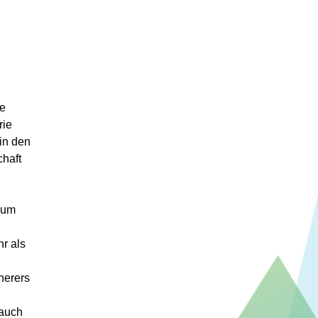
te
rie
 in den
haft
 um
r als
herers
 auch