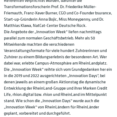
Referenten verpflichtet wurden, darunter die
Transformationsforscherin Prof. Dr. Friederike Müller-
Friemauth, Franz-Xaver Burner, CGO und Co-Founder bsurance,
Start-up-Gründerin Anna Bojic, Miss Moneypenny, und Dr.
Matthias Klawa, NatCat-Center Deutsche Rück.
Die Angebote der „Innovation Week“ liefen nachmittags
parallel zum normalen Geschäftsbetrieb. Mehr als 50
Mitwirkende machten die verschiedenen
Veranstaltungsformate für viele hundert Zuhörerinnen und
Zuhörer zu einem Bildungserlebnis der besonderen Art. Wer
dabei war, erlebte Campus-Atmosphäre am RheinLandplatz.
Die „Innovation Week“ reihte sich vom Grundgedanken her ein
in die 2019 und 2022 ausgerichteten „Innovation Days“, bei
denen jeweils an einem großen Aktionstag die dynamische
Entwicklung der RheinLand-Gruppe und ihrer Marken Credit
Life, rhion.digital bzw. rhion und RheinLand im Mittelpunkt
stand. Wie schon die „Innovation Days“ wurde auch die
„Innovation Week“ von RheinLändern für RheinLänder
geplant, vorbereitet und durchgeführt.