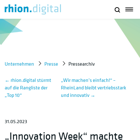
Unternehmen
Presse
Pressearchiv
←
rhion.digital stürmt
„Wir machen’s einfach!“ –
auf die Rangliste der
RheinLand bleibt vertriebsstark
„Top 10“
und innovativ
→
31.05.2023
„Innovation Week“ machte